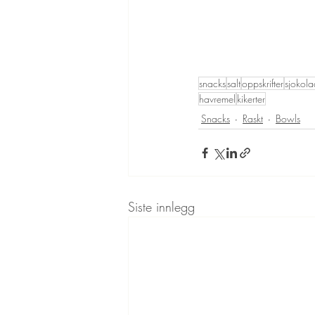
snacks
salt
oppskrifter
sjokol
havremel
kikerter
Snacks
Raskt
Bowls
Siste innlegg