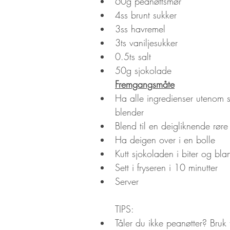
60g peanøttsmør
4ss brunt sukker
3ss havremel
3ts vaniljesukker
0.5ts salt
50g sjokolade
Fremgangsmåte
Ha alle ingredienser utenom s
blender
Blend til en deigliknende røre
Ha deigen over i en bolle
Kutt sjokoladen i biter og bla
Sett i fryseren i 10 minutter
Server
TIPS:
Tåler du ikke peanøtter? Bruk t