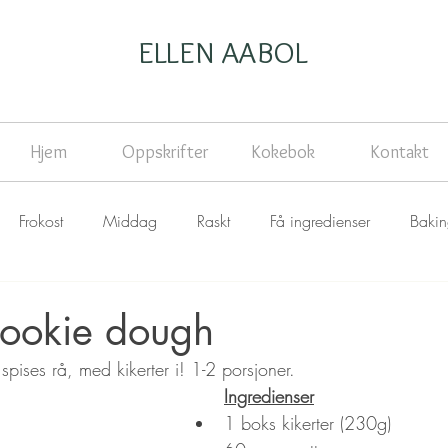
ELLEN AABOL
Hjem
Oppskrifter
Kokebok
Kontakt
Frokost
Middag
Raskt
Få ingredienser
Baki
cookie dough
pises rå, med kikerter i! 1-2 porsjoner.
Ingredienser
1 boks kikerter (230g)