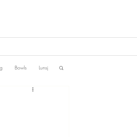
ng
Bowls
Lunsj