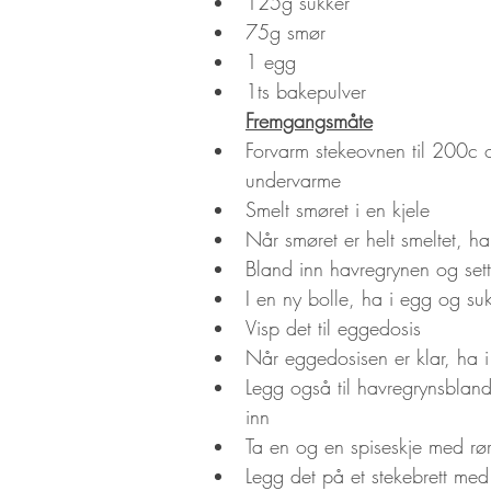
125g sukker
75g smør
1 egg
1ts bakepulver
Fremgangsmåte
Forvarm stekeovnen til 200c o
undervarme
Smelt smøret i en kjele
Når smøret er helt smeltet, ha
Bland inn havregrynen og sett 
I en ny bolle, ha i egg og su
Visp det til eggedosis
Når eggedosisen er klar, ha 
Legg også til havregrynsblan
inn
Ta en og en spiseskje med rø
Legg det på et stekebrett me