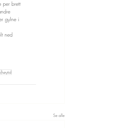
per brett
andre
er gylne i 
lt ned
n
høytid
Se alle