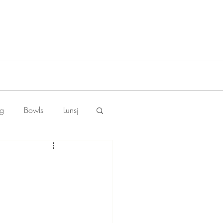
ng
Bowls
Lunsj