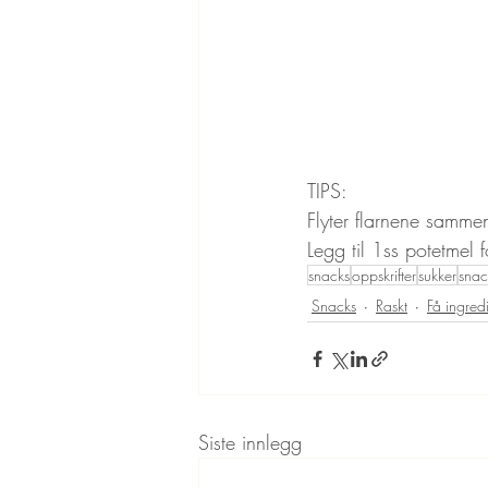
TIPS: 
Flyter flarnene sammen
Legg til 1ss potetmel f
snacks
oppskrifter
sukker
snac
Snacks
Raskt
Få ingred
Siste innlegg