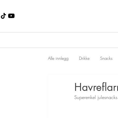
Alle innlegg
Drikke
Snacks
Dessert
Jul
suppe
Havreflar
Superenkel julesnacks