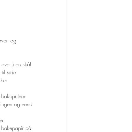
ver- og 
 over i en skål
til side
kker
i bakepulver
dingen og vend 
re
d bakepapir på