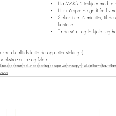
Ha MAKS 6 teskjeer med røre 
Husk å spre de godt fra hver
Stekes i ca. 6 minutter, til de 
kantene
Ta de så ut og la kjøle seg he
 kan du alltids kutte de opp etter steking ;) 
or ekstra «crisp» og fylde
k
rask
egg
smør
rask snack
baking
bakepulver
havregryn
kjeks
jul
havre
havreflar
ienser