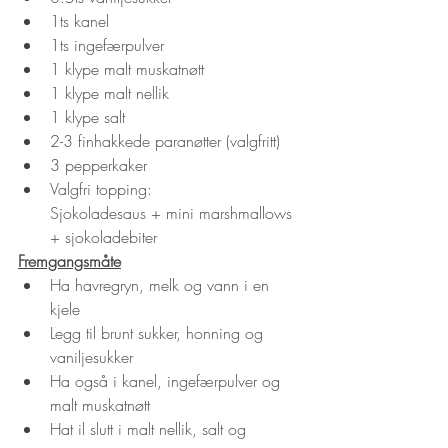
1ts kanel
1ts ingefærpulver
1 klype malt muskatnøtt
1 klype malt nellik
1 klype salt
2-3 finhakkede paranøtter (valgfritt)
3 pepperkaker
Valgfri topping:
Sjokoladesaus + mini marshmallows 
+ sjokoladebiter
Fremgangsmåte
Ha havregryn, melk og vann i en 
kjele
Legg til brunt sukker, honning og 
vaniljesukker
Ha også i kanel, ingefærpulver og 
malt muskatnøtt
Hat il slutt i malt nellik, salt og 