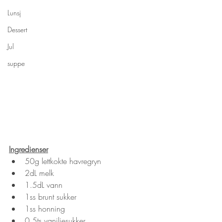
Lunsj
Dessert
Jul
suppe
Ingredienser
50g lettkokte havregryn
2dL melk
1.5dL vann
1ss brunt sukker
1ss honning
0.5ts vaniljesukker