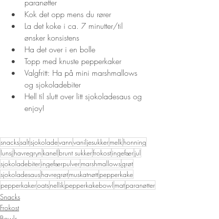
paranøtter
Kok det opp mens du rører
La det koke i ca. 7 minutter/til 
ønsker konsistens
Ha det over i en bolle
Topp med knuste pepperkaker
Valgfritt: Ha på mini marshmallows 
og sjokoladebiter
Hell til slutt over litt sjokoladesaus og 
enjoy!
snacks
salt
sjokolade
vann
vaniljesukker
melk
honning
lunsj
havregryn
kanel
brunt sukker
frokost
ingefær
jul
sjokoladebiter
ingefærpulver
marshmallows
grøt
sjokoladesaus
havregrøt
muskatnøtt
pepperkake
pepperkaker
oats
nellik
pepperkakebowl
mat
paranøtter
Snacks
Frokost
Bowls