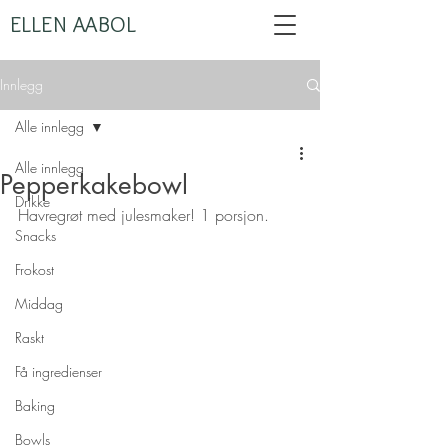
ELLEN AABOL
Innlegg
Alle innlegg
Alle innlegg
Pepperkakebowl
Drikke
Havregrøt med julesmaker! 1 porsjon.
Snacks
Frokost
Middag
Raskt
Få ingredienser
Baking
Bowls