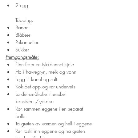
2 egg
Topping:
Banan
Blåbær
Pekannøtter
Sukker
Fremgangsmåte:
Finn fram en tykkbunnet kjele
Ha i havregryn, melk og vann
Legg til kanel og salt
Kok det opp og rør underveis
La det småkoke til ønsket 
konsistens/tykkelse
Rør sammen eggene i en separat 
bolle
Ta grøten av varmen og hell i eggene
Rør raskt inn eggene og ha grøten 