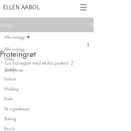
ELLEN AABOL
Innlegg
Alle innlegg
Alle innlegg
Proteingrøt
Drikke
Lun havregrøt med ekstra protein! 2 
Snacks
porsjoner.
Frokost
Middag
Raskt
Få ingredienser
Baking
Bowls