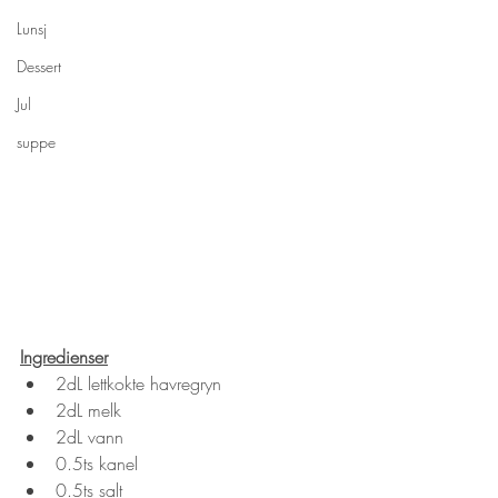
Lunsj
Dessert
Jul
suppe
Ingredienser
2dL lettkokte havregryn
2dL melk
2dL vann
0.5ts kanel
0.5ts salt