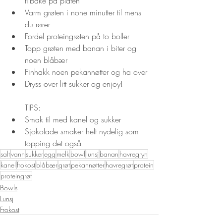
tilbake på platen
Varm grøten i none minutter til mens 
du rører
Fordel proteingrøten på to boller
Topp grøten med banan i biter og 
noen blåbær
Finhakk noen pekannøtter og ha over
Dryss over litt sukker og enjoy!
TIPS:
Smak til med kanel og sukker
Sjokolade smaker helt nydelig som 
topping det også
salt
vann
sukker
egg
melk
bowl
lunsj
banan
havregryn
kanel
frokost
blåbær
grøt
pekannøtter
havregrøt
protein
proteingrøt
Bowls
Lunsj
Frokost