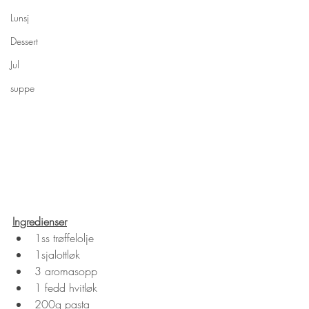
Lunsj
Dessert
Jul
suppe
Ingredienser
1ss trøffelolje
1sjalottløk
3 aromasopp
1 fedd hvitløk
200g pasta