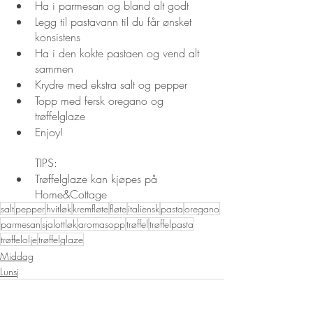
Ha i parmesan og bland alt godt
Legg til pastavann til du får ønsket 
konsistens
Ha i den kokte pastaen og vend alt 
sammen
Krydre med ekstra salt og pepper
Topp med fersk oregano og 
trøffelglaze
Enjoy!
TIPS:
Trøffelglaze kan kjøpes på 
Home&Cottage
salt
pepper
hvitløk
kremfløte
fløte
italiensk
pasta
oregano
parmesan
sjalottløk
aromasopp
trøffel
trøffelpasta
trøffelolje
trøffelglaze
Middag
Lunsj