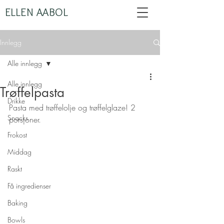
ELLEN AABOL
Innlegg
Alle innlegg
Alle innlegg
Trøffelpasta
Drikke
Pasta med trøffelolje og trøffelglaze! 2 
Snacks
porsjoner.
Frokost
Middag
Raskt
Få ingredienser
Baking
Bowls