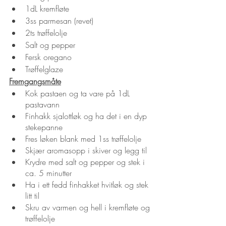
1dL kremfløte
3ss parmesan (revet)
2ts trøffelolje
Salt og pepper
Fersk oregano
Trøffelglaze
Fremgangsmåte
Kok pastaen og ta vare på 1dL 
pastavann
Finhakk sjalottløk og ha det i en dyp 
stekepanne
Fres løken blank med 1ss trøffelolje
Skjær aromasopp i skiver og legg til
Krydre med salt og pepper og stek i 
ca. 5 minutter
Ha i ett fedd finhakket hvitløk og stek 
litt til
Skru av varmen og hell i kremfløte og 
trøffelolje