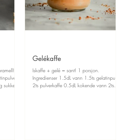
Gelékaffe
ramell! 3-
Iskaffe + gelé = sant! 1 porsjon.
tinpulver
Ingredienser 1.5dL vann 1.5ts gelatinpulver
g sukker
2ts pulverkaffe 0.5dL kokende vann 2ts
pulverkaffe 1.5dL...