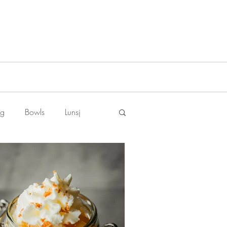
ng
Bowls
Lunsj