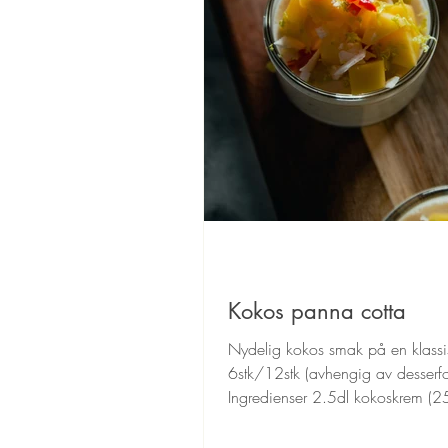
Kokos panna cotta
Nydelig kokos smak på en klassis
6stk/12stk (avhengig av desserf
Ingredienser 2.5dl kokoskrem (2
3.5dl kremfløte 1dl...