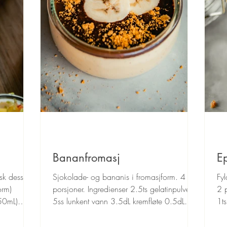
Bananfromasj
E
k dessert!
Sjokolade- og bananis i fromasjform. 4
Fy
orm)
porsjoner. Ingredienser 2.5ts gelatinpulver
2 p
50mL)
5ss lunkent vann 3.5dL kremfløte 0.5dL
1ts
sukker 0.5ts...
van