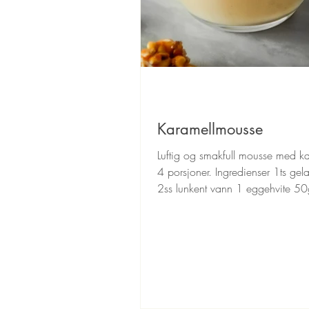
Karamellmousse
Luftig og smakfull mousse med ka
4 porsjoner. Ingredienser 1ts gela
2ss lunkent vann 1 eggehvite 50
1dL...