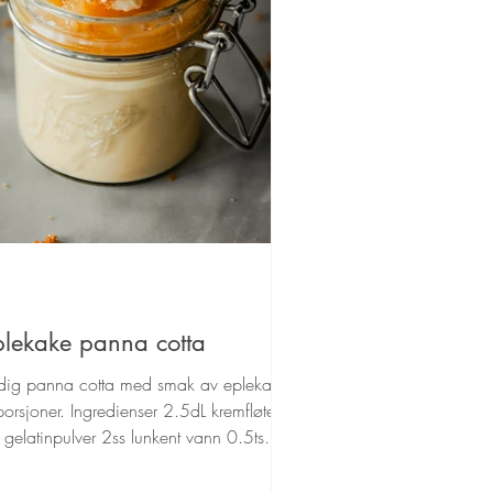
plekake panna cotta
ldig panna cotta med smak av eplekake!
orsjoner. Ingredienser 2.5dL kremfløte
 gelatinpulver 2ss lunkent vann 0.5ts
iljepulver...